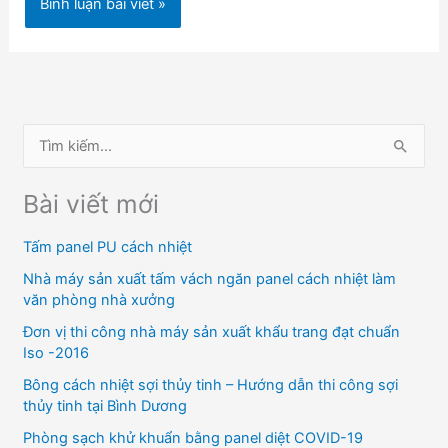
T
ì
Bài viết mới
m
k
Tấm panel PU cách nhiệt
i
Nhà máy sản xuất tấm vách ngăn panel cách nhiệt làm
ế
văn phòng nhà xưởng
m
Đơn vị thi công nhà máy sản xuất khẩu trang đạt chuẩn
:
Iso -2016
Bông cách nhiệt sợi thủy tinh – Hướng dẫn thi công sợi
thủy tinh tại Bình Dương
Phòng sạch khử khuẩn bằng panel diệt COVID-19