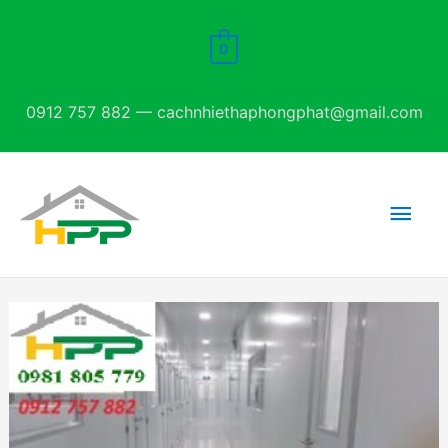
Nhảy
tới
0
nội
dung
0912 757 882 — cachnhiethaphongphat@gmail.com
Men
chín